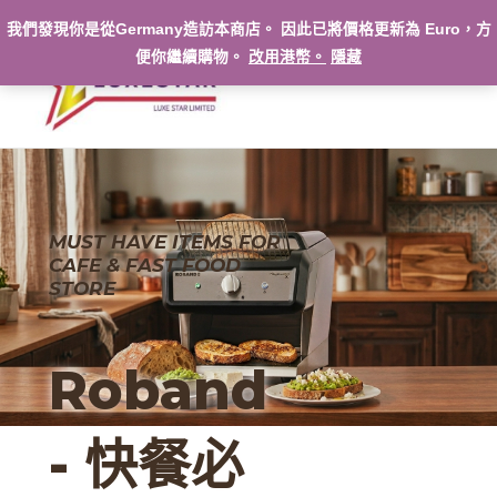
跳
我們發現你是從Germany造訪本商店。 因此已將價格更新為 Euro，方
至
便你繼續購物。
改用港幣。
隱藏
主
要
內
容
MUST HAVE ITEMS FOR
CAFE & FAST FOOD
STORE
Roband
- 快餐必