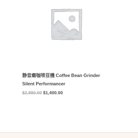
$2,980.00。
$1,400.00。
静音磨咖啡豆機 Coffee Bean Grinder
Silent Performancer
$
2,980.00
$
1,400.00