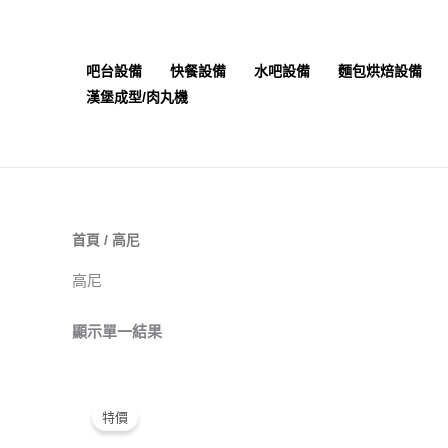
跳
至
主
吧台設備
快餐設備
水吧設備
麵包烘焙設備
要
漢堡成型/肉丸機
內
容
首頁
/ 高尼
高尼
顯示單一結果
原
目
始
前
特價
價
價
格：
格：