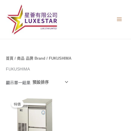
跳
至
主
要
內
容
首頁
/ 商品 品牌 Brand / FUKUSHIMA
FUKUSHIMA
顯示單一結果
原
目
始
前
特價
價
價
格：
格：
$37,800.00。
$15,120.00。