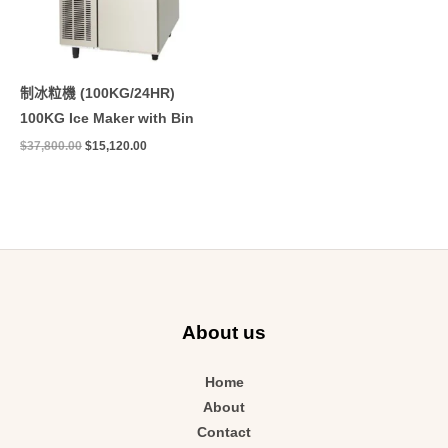
制冰粒機 (100KG/24HR)
100KG Ice Maker with Bin
$
37,800.00
$
15,120.00
About us
Home
About
Contact