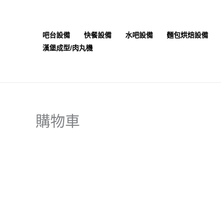
跳
至
主
吧台設備
快餐設備
水吧設備
麵包烘焙設備
要
漢堡成型/肉丸機
內
容
購物車