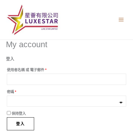
跳
必
必
填
填
至
主
要
內
容
My account
登入
使用者名稱 或 電子郵件
*
密碼
*
保持登入
登入