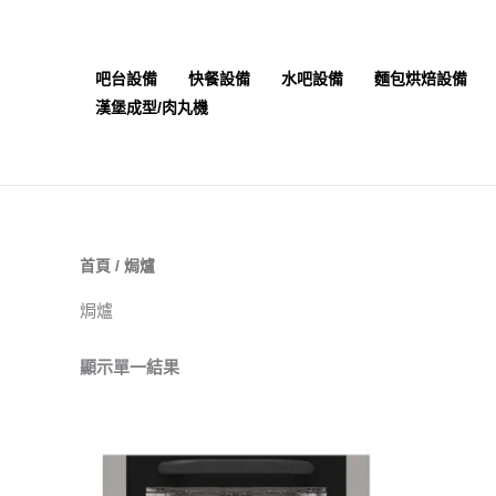
跳
至
主
吧台設備
快餐設備
水吧設備
麵包烘焙設備
要
漢堡成型/肉丸機
內
容
首頁
/ 焗爐
焗爐
顯示單一結果