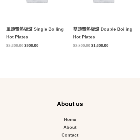
單頭電熱板爐 Single Boiling
雙頭電熱板爐 Double Boiling
Hot Plates
Hot Plates
$
2,200.00
$
900.00
$
2,800.00
$
1,600.00
About us
Home
About
Contact