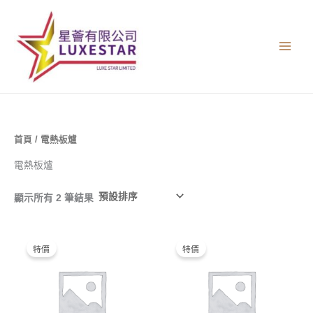
跳
至
主
要
內
容
首頁
/ 電熱板爐
電熱板爐
顯示所有 2 筆結果
原
目
原
目
始
前
始
前
特價
特價
價
價
價
價
格：
格：
格：
格：
$2,200.00。
$900.00。
$2,800.00。
$1,600.00。