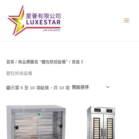
跳
至
主
要
內
容
首頁
/
商品標籤為 “麵包烘焙設備”
/ 頁面 2
麵包烘焙設備
顯示第 9 至 10 項結果，共 10 項