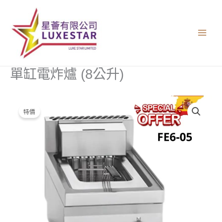
跳
至
主
要
內
容
單缸電炸爐 (8公升)
單
原
目
特價
缸
始
前
電
炸
價
價
爐
格：
格：
(8
公
$8,400.00。
$3,000.00。
升)
數
量