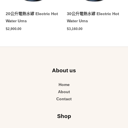
20公升電熱水罉 Electric Hot
30公升電熱水罉 Electric Hot
Water Urns
Water Urns
$
2,900.00
$
3,160.00
About us
Home
About
Contact
Shop