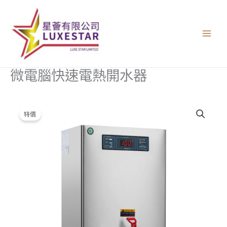
跳
至
主
要
內
容
微電腦快速電熱開水器
微
原
目
特價
電
始
前
腦
快
價
價
速
格：
格：
電
熱
$3,700.00。
$2,960.00。
開
水
器