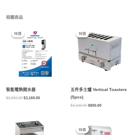
相關商品
原
目
原
目
始
前
始
前
特價
特價
特價
特價
價
價
價
價
格：
格：
格：
格：
$3,950.00。
$3,160.00。
$4,200.00。
$800.00。
智能電熱開水器
五件多士爐 Vertical Toasters
(5pcs)
$
3,950.00
$
3,160.00
$
4,200.00
$
800.00
原
目
始
前
特價
特價
價
價