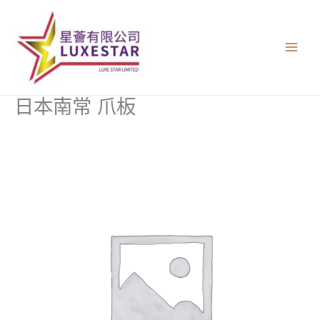
跳
至
主
要
內
容
日本南常 爪板