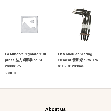
La Minerva regolatore di
EKA circular heating
press 壓力調節器 ce hf
element 發熱線 ekf511tc
26006175
611tc 01203640
$
680.00
About us