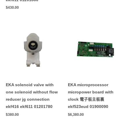
$
430.00
EKA solenoid valve with
EKA microprocessor
one solenoid without flow
micropower board with
reducer jg connection
clock 電子板主板裏
ekf416 ekf611 01201780
ekf523eud 01900090
$
380.00
$
6,380.00