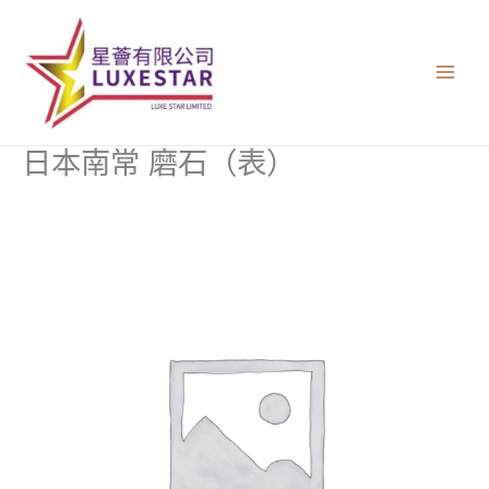
跳
至
主
要
內
容
日本南常 磨石（表）