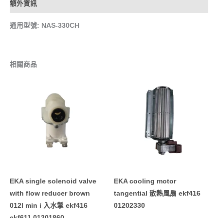
額外資訊
通用型號: NAS-330CH
相關商品
EKA single solenoid valve
EKA cooling motor
with flow reducer brown
tangential 散熱風扇 ekf416
012l min i 入水掣 ekf416
01202330
ekf611 01201860