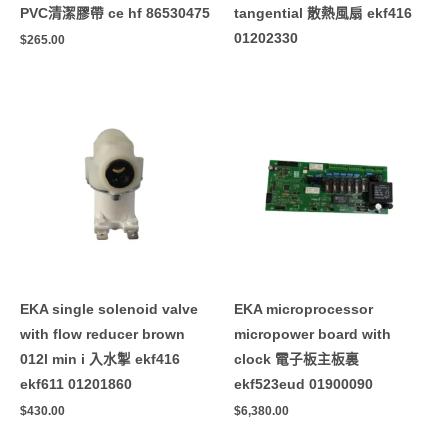
PVC清潔膠帶 ce hf 86530475
tangential 散熱風扇 ekf416
01202330
$
265.00
EKA single solenoid valve
EKA microprocessor
with flow reducer brown
micropower board with
012l min i 入水掣 ekf416
clock 電子板主板裏
ekf611 01201860
ekf523eud 01900090
$
430.00
$
6,380.00