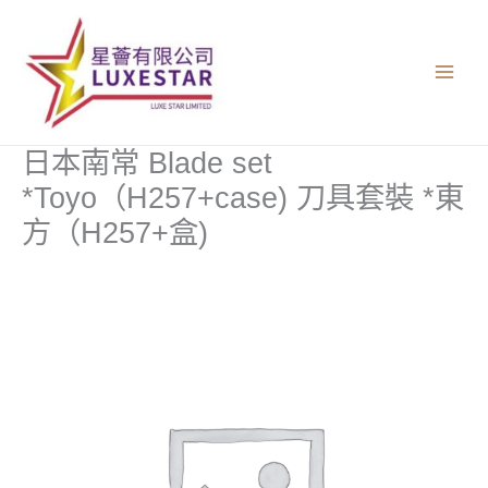
跳
至
主
要
內
容
日本南常 Blade set
*Toyo（H257+case) 刀具套裝 *東
方（H257+盒)
日
本
南
常
Blade
set
*Toyo（H257+case)
刀