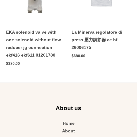
EKA solenoid valve with
La Minerva regolatore di
one solenoid without flow
press 壓力調節器 ce hf
reducer jg connection
26006175
ekf416 ekf611 01201780
$
680.00
$
380.00
About us
Home
About