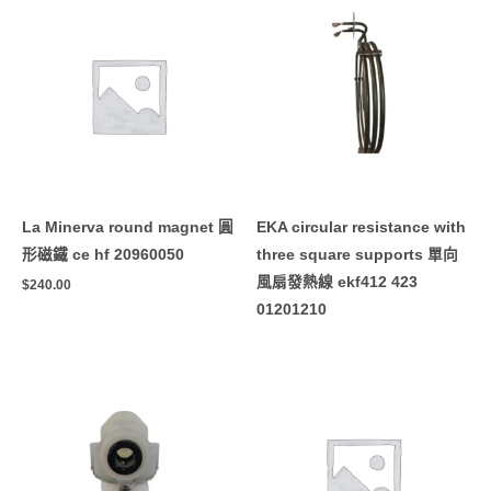
La Minerva round magnet 圓
EKA circular resistance with
形磁鐵 ce hf 20960050
three square supports 單向
風扇發熱線 ekf412 423
$
240.00
01201210