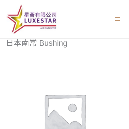
跳
至
主
要
內
容
日本南常 Bushing
日
本
南
常
Bushing
數
量