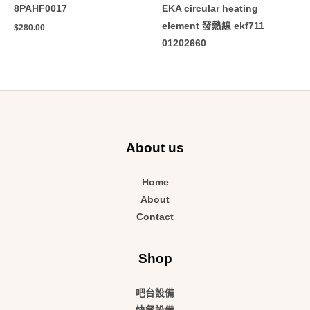
8PAHF0017
EKA circular heating
element 發熱線 ekf711
$
280.00
01202660
About us
Home
About
Contact
Shop
吧台設備