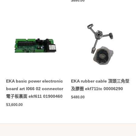
$
880.00
EKA basic power electronic
EKA rubber cable 頂頭三角型
board art l066 02 connector
及膠圈 ekf711tc 00006290
電子板裏面 ekf611 01900460
$
480.00
$
3,600.00