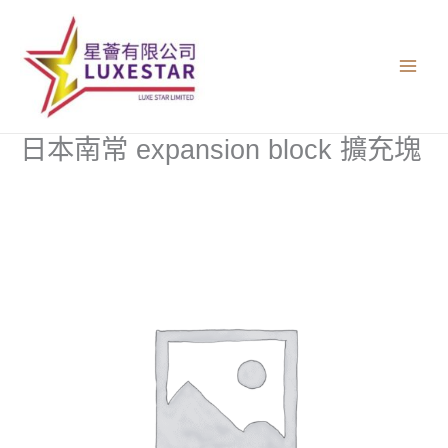
跳
至
主
要
內
容
日本南常 expansion block 擴充塊