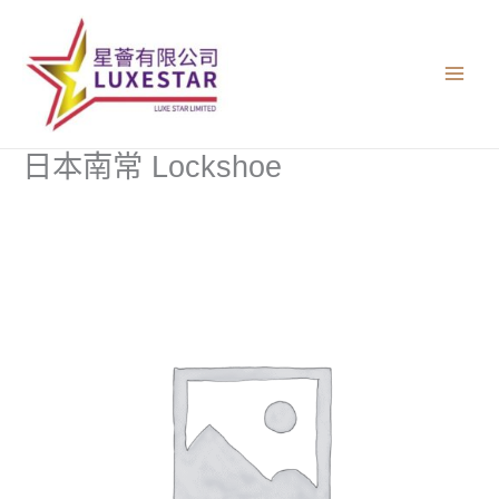
跳
至
主
要
內
容
日本南常 Lockshoe