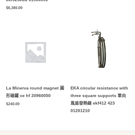
$
6,380.00
La Minerva round magnet 圓
EKA circular resistance with
形磁鐵 ce hf 20960050
three square supports 單向
風扇發熱線 ekf412 423
$
240.00
01201210