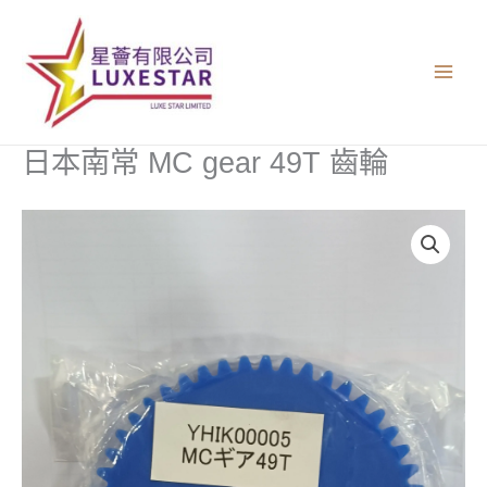
跳
至
主
要
內
容
日本南常 MC gear 49T 齒輪
日
本
南
常
MC
gear
49T
齒
輪
數