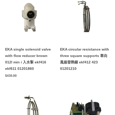
EKA single solenoid valve
EKA circular resistance with
with flow reducer brown
three square supports 單向
012l min i 入水掣 ekf416
風扇發熱線 ekf412 423
ekf611 01201860
01201210
$
430.00