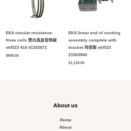
EKA circular resistance
EKA linear end of cooking
three coils 雙向風扇發熱線
assembly complete with
ekf523 416 01202671
bracket 時間掣 ekf523
21003860
$
880.00
$
1,130.00
About us
Home
About