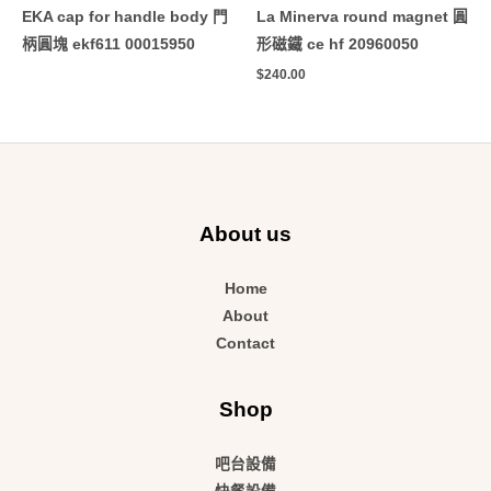
EKA cap for handle body 門
La Minerva round magnet 圓
柄圓塊 ekf611 00015950
形磁鐵 ce hf 20960050
$
240.00
About us
Home
About
Contact
Shop
吧台設備