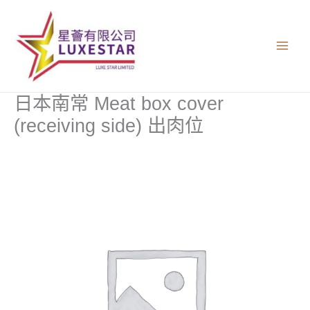
跳
至
主
要
內
容
日本南常 Meat box cover
(receiving side) 出肉位
日
本
南
常
Meat
box
cover
(receiving
side)