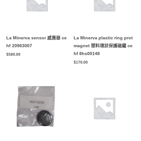
La Minerva sensor 感應器 ce
La Minerva plastic ring prot
hf 20963007
magnet 塑料環狀保護磁鐵 ce
hf 8hs00148
$
580.00
$
170.00