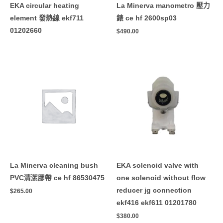
EKA circular heating
La Minerva manometro 壓力
element 發熱線 ekf711
錶 ce hf 2600sp03
01202660
$
490.00
La Minerva cleaning bush
EKA solenoid valve with
PVC清潔膠帶 ce hf 86530475
one solenoid without flow
reducer jg connection
$
265.00
ekf416 ekf611 01201780
$
380.00