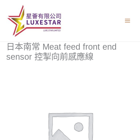
跳
至
主
要
內
容
日本南常 Meat feed front end
sensor 控掣向前感應線