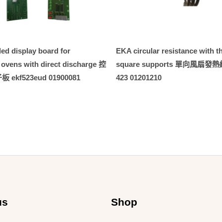
ed display board for
EKA circular resistance with t
c ovens with direct discharge 控
square supports 單向風扇發熱線
ekf523eud 01900081
423 01201210
us
Shop