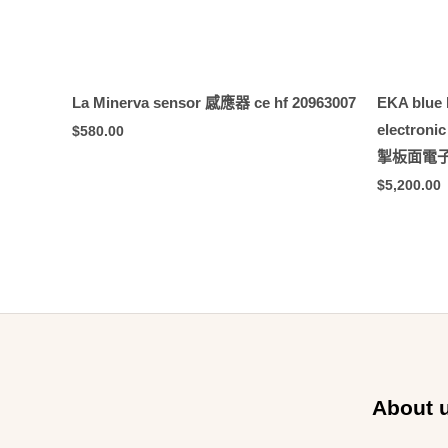
La Minerva sensor 感應器 ce hf 20963007
EKA blue l
electroni
$
580.00
掣板面電子板 
$
5,200.00
About 