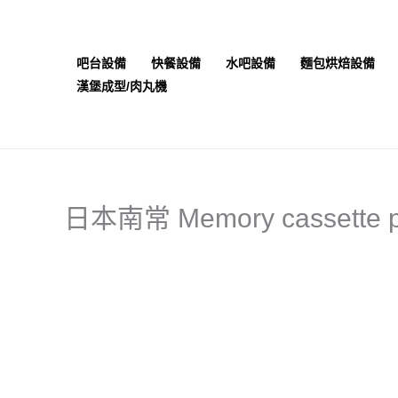
跳
至
主
吧台設備
快餐設備
水吧設備
麵包烘焙設備
要
漢堡成型/肉丸機
內
容
日本南常 Memory cassette