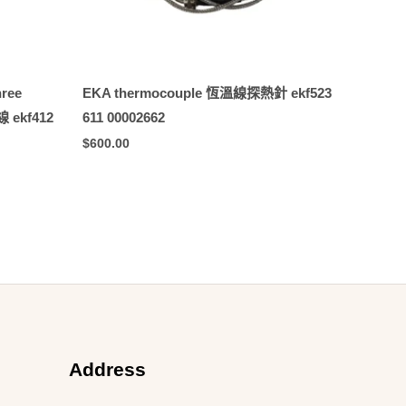
hree
EKA thermocouple 恆溫線探熱針 ekf523
 ekf412
611 00002662
$
600.00
Address