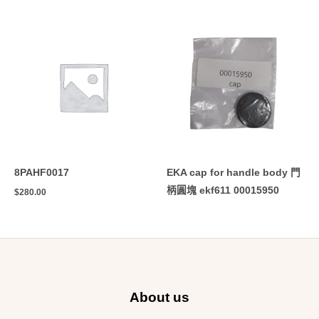
8PAHF0017
EKA cap for handle body 門
柄圓塊 ekf611 00015950
$
280.00
About us