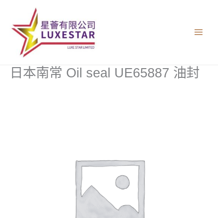
跳
至
主
要
內
容
日本南常 Oil seal UE65887 油封