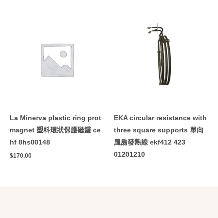
La Minerva plastic ring prot
EKA circular resistance with
magnet 塑料環狀保護磁鐵 ce
three square supports 單向
hf 8hs00148
風扇發熱線 ekf412 423
01201210
$
170.00