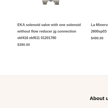
EKA solenoid valve with one solenoid
La Miner
without flow reducer jg connection
2600sp03
ekf416 ekf611 01201780
$
490.00
$
380.00
About 