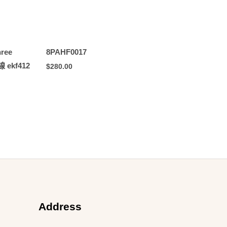
hree
8PAHF0017
 ekf412
$
280.00
Address