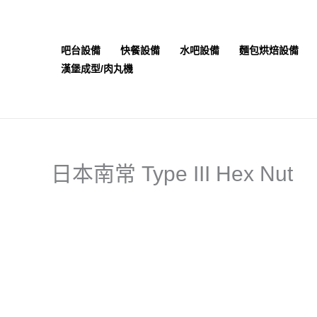
跳
至
主
吧台設備
快餐設備
水吧設備
麵包烘焙設備
要
漢堡成型/肉丸機
內
容
日本南常 Type III Hex Nut