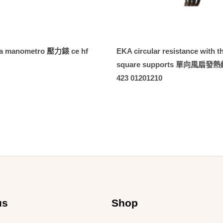
va manometro 壓力錶 ce hf
EKA circular resistance with t
square supports 單向風扇發熱線
423 01201210
us
Shop