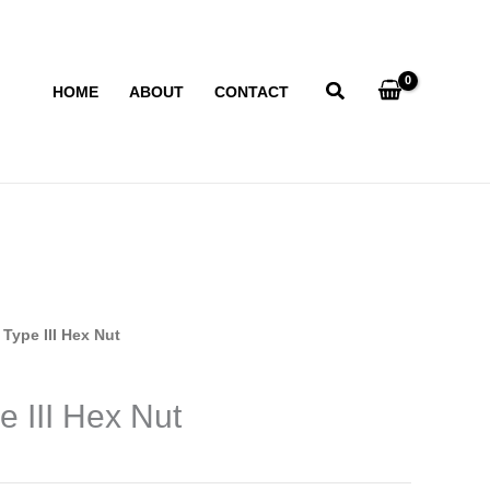
HOME
ABOUT
CONTACT
ype III Hex Nut
III Hex Nut