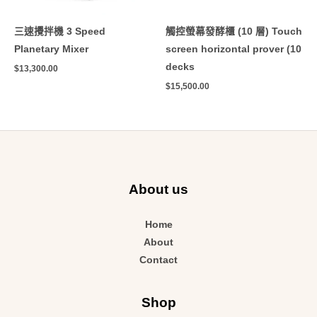
三速攪拌機 3 Speed
觸控螢幕發酵櫃 (10 層) Touch
Planetary Mixer
screen horizontal prover (10
decks
$
13,300.00
$
15,500.00
About us
Home
About
Contact
Shop