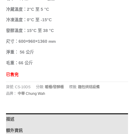
冷藏溫度：2°C 至 5 °C
冷凍溫度：0°C 至 -15°C
發酵溫度：15°C 至 38 °C
尺寸：600×960×1360 mm
淨重： 56 公斤
毛重：66 公斤
已售完
貨號:
CS-10DS
分類:
暖櫃/發酵櫃
標籤:
麵包烘焙設備
品牌：
中華 Chung Wah
描述
額外資訊