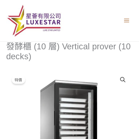
跳
至
主
要
內
容
發酵櫃 (10 層) Vertical prover (10
decks)
原
目
特價
始
前
價
價
格：
格：
$15,500.00。
$13,000.00。