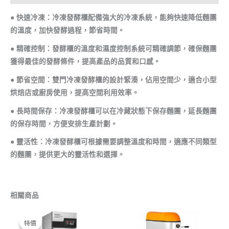
● 快速冷凍：冷凍發酵櫃配備強大的冷凍系統，能夠快速降低麵團
的溫度，加快發酵過程，節省時間。
● 精確控制：發酵櫃的溫度和濕度控制系統可精確調節，確保麵團
獲得最佳的發酵條件，提高產品的品質和口感。
● 節省空間：雙門冷凍發酵櫃的設計緊湊，佔用空間少，適合小型
烘焙店或廚房使用，提高空間利用效率。
● 長時間保存：冷凍發酵櫃可以在冷藏狀態下保存麵團，延長麵團
的保存時間，方便安排生產計劃。
● 靈活性：冷凍發酵櫃可根據需要調整溫度和時間，適應不同類型
的麵團，提供更大的靈活性和選擇。
相關商品
原
目
始
前
特價
特價
價
價