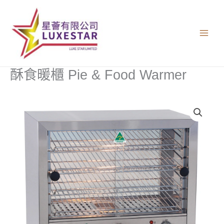
跳
至
主
要
內
容
酥食暖櫃 Pie & Food Warmer
酥
食
暖
櫃
Pie
&
Food
Warmer
數
量