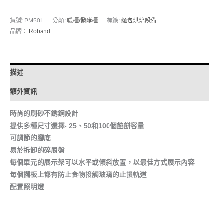
貨號:
PM50L
分類:
暖櫃/發酵櫃
標籤:
麵包烘焙設備
品牌：
Roband
描述
額外資訊
時尚的刷砂不銹鋼設計
提供多種尺寸選擇- 25、50和100個餡餅容量
可調節的腳底
易於拆卸的碎屑盤
每個單元的展示架可以水平或傾斜放置，以最佳方式展示內容
每個擱板上都有防止食物接觸玻璃的止損軌道
配置照明燈