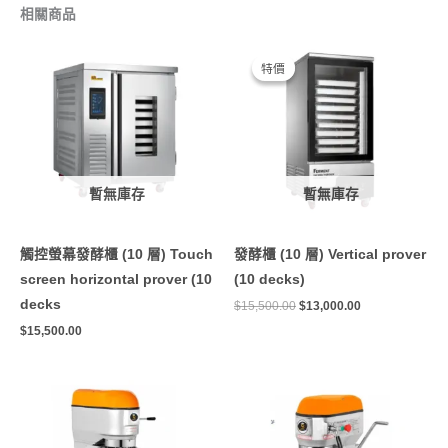
相關商品
原
目
始
前
特價
特價
價
價
格：
格：
$15,500.00。
$13,000.00。
暫無庫存
暫無庫存
觸控螢幕發酵櫃 (10 層) Touch
發酵櫃 (10 層) Vertical prover
screen horizontal prover (10
(10 decks)
decks
$
15,500.00
$
13,000.00
$
15,500.00