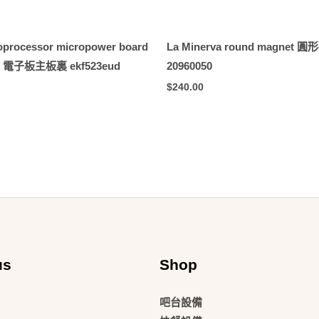
oprocessor micropower board
La Minerva round magnet 圓
ock 電子板主板裏 ekf523eud
20960050
$
240.00
us
Shop
吧台設備