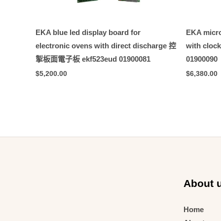
EKA blue led display board for
EKA micr
electronic ovens with direct discharge 控
with cl
掣板面電子板 ekf523eud 01900081
01900090
$
5,200.00
$
6,380.00
About 
Home