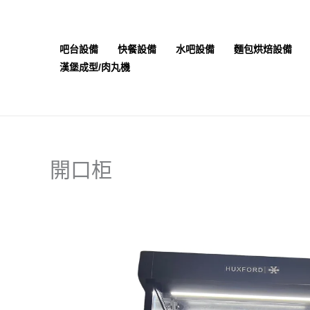
跳
至
主
吧台設備
快餐設備
水吧設備
麵包烘焙設備
要
漢堡成型/肉丸機
內
容
開口柜