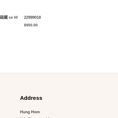
形磁鐵 ce hf
22999018
$
950.00
Address
Hung Hom