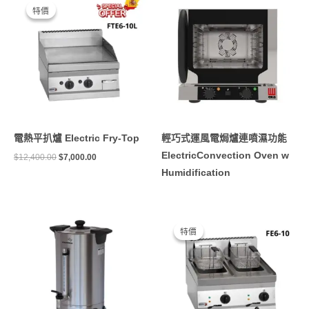
始
前
特價
特價
價
價
格：
格：
$12,400.00。
$7,000.00。
電熱平扒爐 Electric Fry-Top
輕巧式運風電焗爐連噴濕功能
ElectricConvection Oven w
$
12,400.00
$
7,000.00
Humidification
原
目
始
前
特價
特價
價
價
格：
格：
$13,300.00。
$3,200.00。