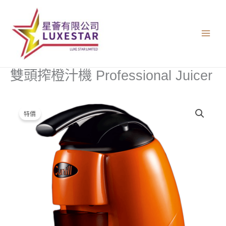
跳
至
主
要
內
容
雙頭搾橙汁機 Professional Juicer
雙
原
目
特價
頭
始
前
搾
橙
價
價
汁
格：
格：
機
Professional
$3,340.00。
$500.00。
Juicer
數
量