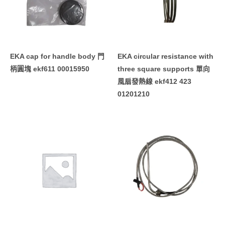
EKA cap for handle body 門
EKA circular resistance with
柄圓塊 ekf611 00015950
three square supports 單向
風扇發熱線 ekf412 423
01201210