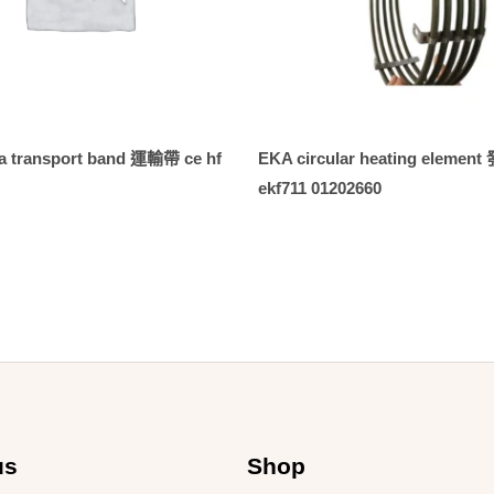
a transport band 運輸帶 ce hf
EKA circular heating elemen
ekf711 01202660
us
Shop