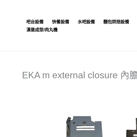
跳
至
主
吧台設備
快餐設備
水吧設備
麵包烘焙設備
要
漢堡成型/肉丸機
內
容
EKA m external closure