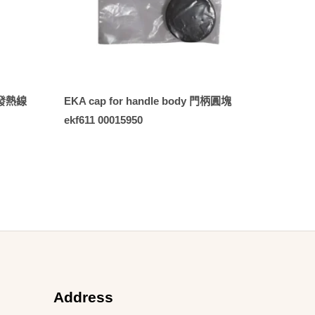
t 發熱線
EKA cap for handle body 門柄圓塊
ekf611 00015950
Address