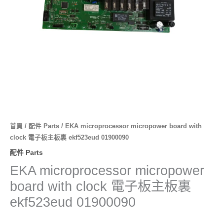
板
主
板
裏
ekf523eud
01900090
數
量
首頁
/
配件 Parts
/ EKA microprocessor micropower board with
clock 電子板主板裏 ekf523eud 01900090
配件 Parts
EKA microprocessor micropower
board with clock 電子板主板裏
ekf523eud 01900090