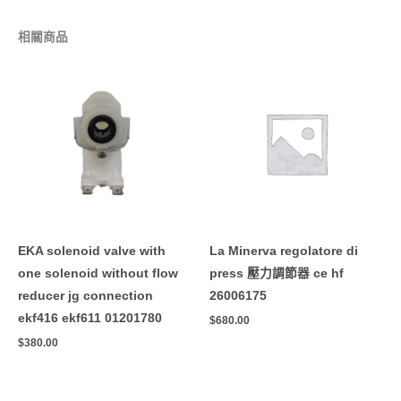
相關商品
EKA solenoid valve with
La Minerva regolatore di
one solenoid without flow
press 壓力調節器 ce hf
reducer jg connection
26006175
ekf416 ekf611 01201780
$
680.00
$
380.00