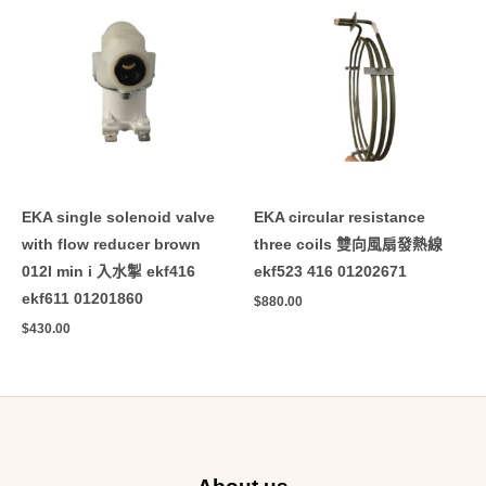
EKA single solenoid valve
EKA circular resistance
with flow reducer brown
three coils 雙向風扇發熱線
012l min i 入水掣 ekf416
ekf523 416 01202671
ekf611 01201860
$
880.00
$
430.00