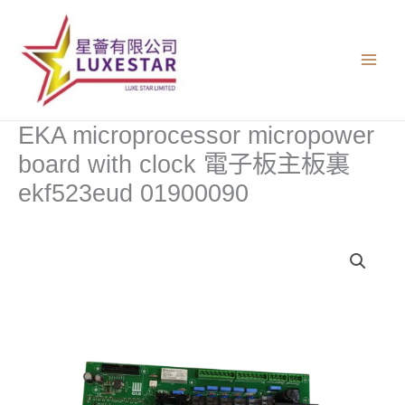
跳
至
主
要
內
容
EKA microprocessor micropower
board with clock 電子板主板裏
ekf523eud 01900090
EKA
microprocessor
micropower
board
with
clock
電
子