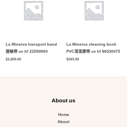
La Minerva transport band
La Minerva cleaning bush
運輸帶 ce hf 22550004
PVC清潔膠帶 ce hf 86530475
$
2,800.00
$
265.00
About us
Home
About