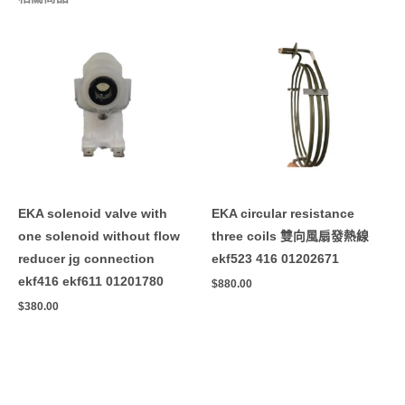
EKA solenoid valve with
EKA circular resistance
one solenoid without flow
three coils 雙向風扇發熱線
reducer jg connection
ekf523 416 01202671
ekf416 ekf611 01201780
$
880.00
$
380.00