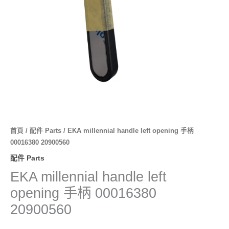
20900560
數
量
首頁
/
配件 Parts
/ EKA millennial handle left opening 手柄
00016380 20900560
配件 Parts
EKA millennial handle left
opening 手柄 00016380
20900560