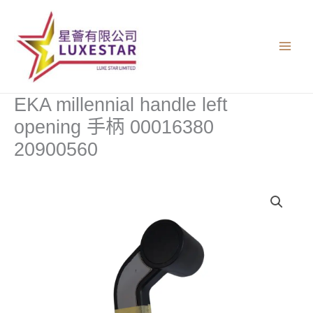
跳
至
主
要
內
容
EKA millennial handle left
opening 手柄 00016380
20900560
EKA
millennial
handle
left
opening
手
柄
00016380