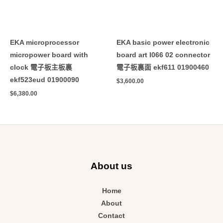
EKA microprocessor
EKA basic power electronic
micropower board with
board art l066 02 connector
clock 電子板主板裏
電子板裏面 ekf611 01900460
ekf523eud 01900090
$
3,600.00
$
6,380.00
About us
Home
About
Contact