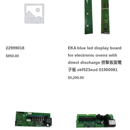
22999018
EKA blue led display board
for electronic ovens with
$
950.00
direct discharge 控掣板面電
子板 ekf523eud 01900081
$
5,200.00