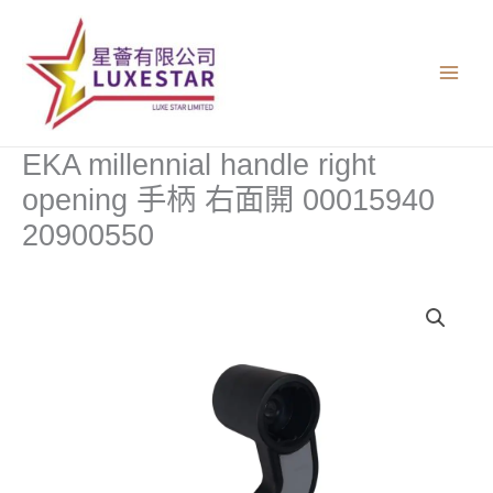
跳
至
主
要
內
容
EKA millennial handle right
opening 手柄 右面開 00015940
20900550