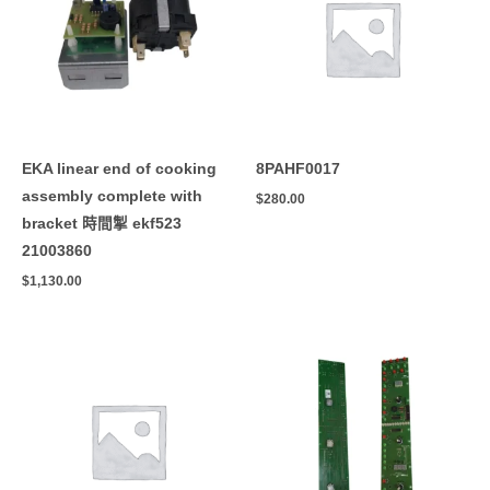
EKA linear end of cooking
8PAHF0017
assembly complete with
$
280.00
bracket 時間掣 ekf523
21003860
$
1,130.00