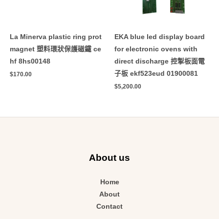
La Minerva plastic ring prot
EKA blue led display board
magnet 塑料環狀保護磁鐵 ce
for electronic ovens with
hf 8hs00148
direct discharge 控掣板面電
子板 ekf523eud 01900081
$
170.00
$
5,200.00
About us
Home
About
Contact