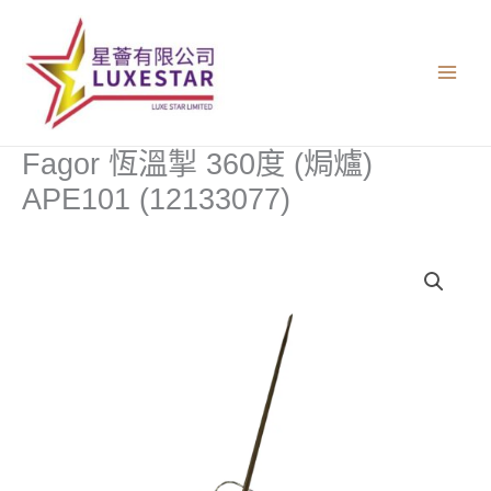
跳
至
主
要
內
容
Fagor 恆溫掣 360度 (焗爐)
APE101 (12133077)
Fagor
恆
溫
掣
360
度
(焗
爐)
APE101