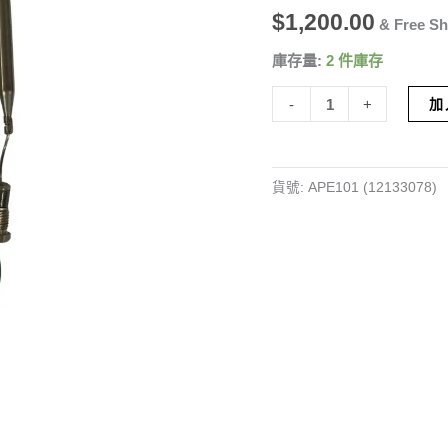
$
1,200.00
(水
& Free Sh
煲)
庫存量:
2 件庫存
APE101
(12133078)
-
+
加
數
量
貨號:
APE101 (12133078)