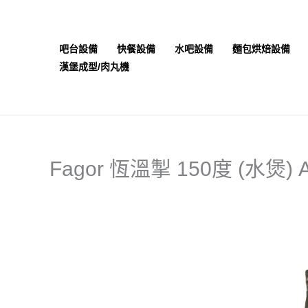
跳
至
主
吧台設備
快餐設備
水吧設備
麵包烘焙設備
要
漢堡成型/肉丸機
內
容
Fagor 恆溫掣 150度 (水煲) A