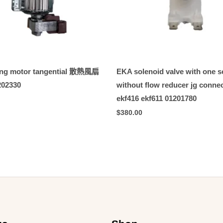
ing motor tangential 散熱風扇
EKA solenoid valve with one s
202330
without flow reducer jg conne
ekf416 ekf611 01201780
$
380.00