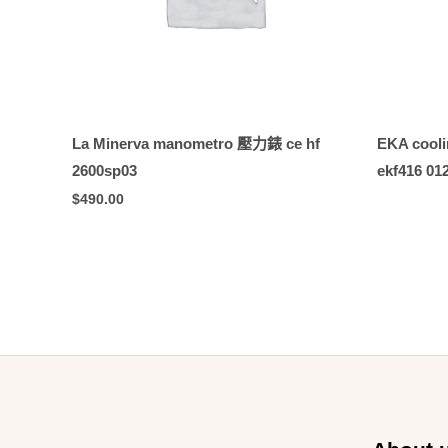
La Minerva manometro 壓力錶 ce hf
EKA cool
2600sp03
ekf416 01
$
490.00