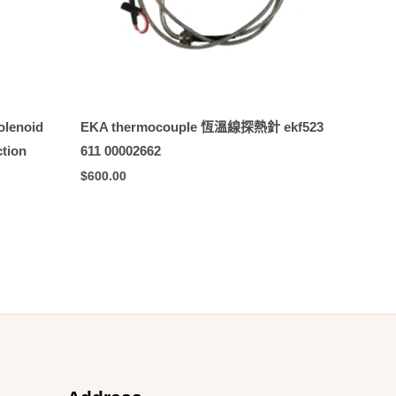
olenoid
EKA thermocouple 恆溫線探熱針 ekf523
ction
611 00002662
$
600.00