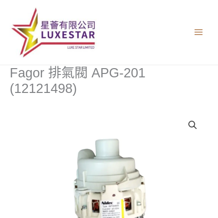
跳
至
主
要
內
容
Fagor 排氣閥 APG-201
(12121498)
Fagor
排
氣
閥
APG-
201
(12121498)
數
量