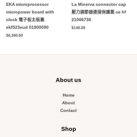
EKA microprocessor
La Minerva connector cap
micropower board with
壓力調節器連接保護蓋 ce hf
clock 電子板主板裏
21006736
ekf523eud 01900090
$
140.00
$
6,380.00
About us
Home
About
Contact
Shop