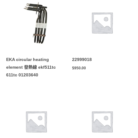
EKA circular heating
22999018
element 發熱線 ekf511tc
$
950.00
611tc 01203640