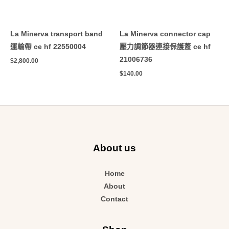
La Minerva transport band
La Minerva connector cap
運輸帶 ce hf 22550004
壓力調節器連接保護蓋 ce hf
21006736
$
2,800.00
$
140.00
About us
Home
About
Contact