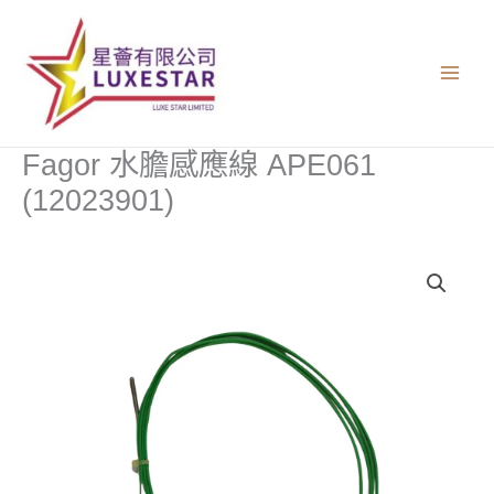
跳
至
主
要
內
容
Fagor 水膽感應線 APE061
(12023901)
Fagor
水
膽
感
應
線
APE061
(12023901)
數