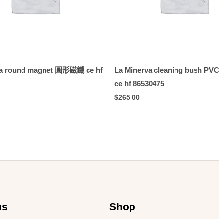
va round magnet 圓形磁鐵 ce hf
La Minerva cleaning bush
ce hf 86530475
$
265.00
us
Shop