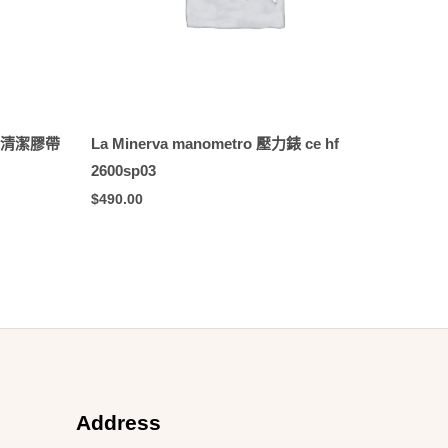
 PVC清潔膠帶
La Minerva manometro 壓力錶 ce hf
2600sp03
$
490.00
Address