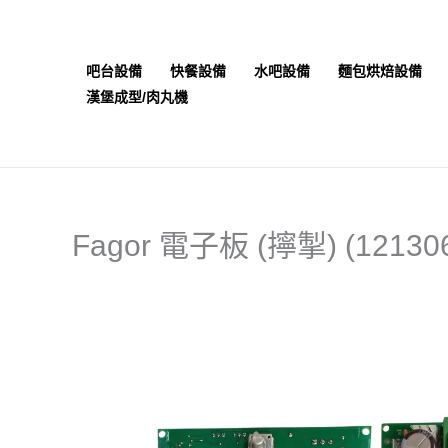
跳
至
主
吧台設備
快餐設備
水吧設備
麵包烘焙設備
要
漢堡成型/肉丸機
內
容
Fagor 電子板 (擰掣) (12130