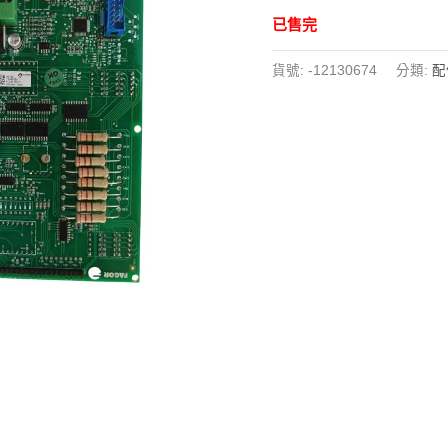
已售完
貨號:
-12130674
分類:
配