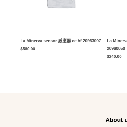
La Minerva sensor 感應器 ce hf 20963007
La Miner
20960050
$
580.00
$
240.00
About 