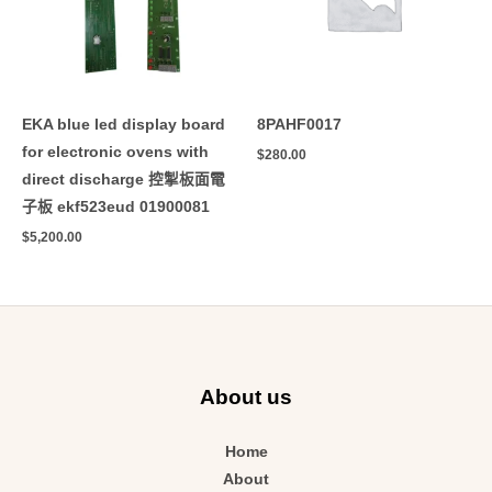
EKA blue led display board
8PAHF0017
for electronic ovens with
$
280.00
direct discharge 控掣板面電
子板 ekf523eud 01900081
$
5,200.00
About us
Home
About