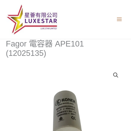
跳
至
主
要
內
容
Fagor 電容器 APE101
(12025135)
Fagor
電
容
器
APE101
(12025135)
數
量