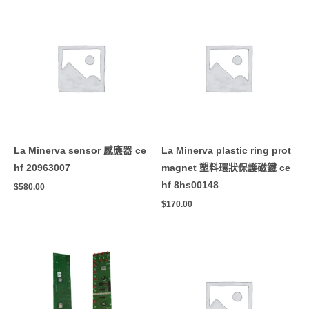
La Minerva sensor 感應器 ce
La Minerva plastic ring prot
hf 20963007
magnet 塑料環狀保護磁鐵 ce
hf 8hs00148
$
580.00
$
170.00