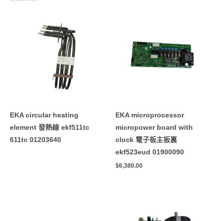
EKA circular heating
EKA microprocessor
element 發熱線 ekf511tc
micropower board with
611tc 01203640
clock 電子板主板裏
ekf523eud 01900090
$
6,380.00