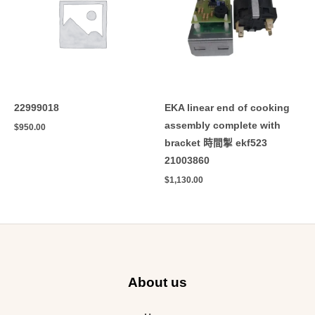
22999018
EKA linear end of cooking
assembly complete with
$
950.00
bracket 時間掣 ekf523
21003860
$
1,130.00
About us