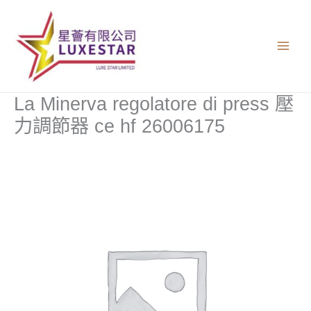
跳
至
主
要
內
容
La Minerva regolatore di press 壓
力調節器 ce hf 26006175
La
Minerva
regolatore
di
press
壓
力
調
節