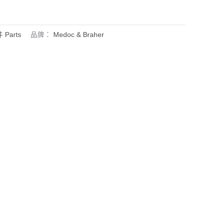
 Parts
品牌：
Medoc & Braher