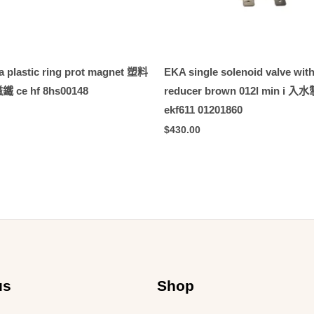
a plastic ring prot magnet 塑料
EKA single solenoid valve with
ce hf 8hs00148
reducer brown 012l min i 入水
ekf611 01201860
$
430.00
us
Shop