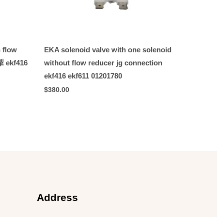
 flow
EKA solenoid valve with one solenoid
掣 ekf416
without flow reducer jg connection
ekf416 ekf611 01201780
$
380.00
Address