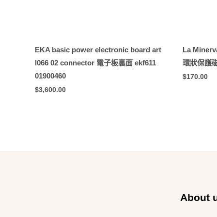
EKA basic power electronic board art
La Minerv
l066 02 connector 電子板裏面 ekf611
環狀保護磁鐵 
01900460
$
170.00
$
3,600.00
About 