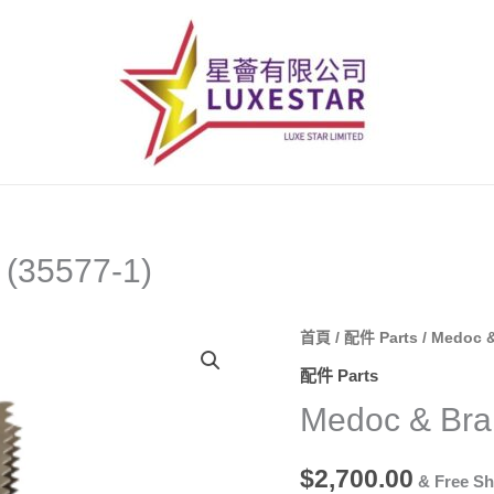
(35577-1)
首頁
/
配件 Parts
/ Medoc 
配件 Parts
Medoc & Br
$
2,700.00
& Free Sh