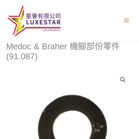
跳
至
主
要
內
容
Medoc & Braher 機腳部份零件
(91.087)