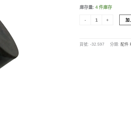
數
庫存量:
4 件庫存
量
-
+
加
貨號:
-32.597
分類:
配件 P