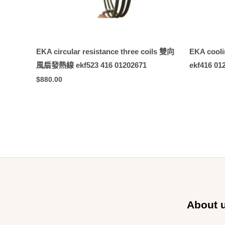
EKA circular resistance three coils 雙向
EKA cool
風扇發熱線 ekf523 416 01202671
ekf416 01
$
880.00
About 