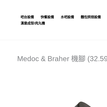
跳
至
主
吧台設備
快餐設備
水吧設備
麵包烘焙設備
要
漢堡成型/肉丸機
內
容
Medoc & Braher 機腳 (32.59