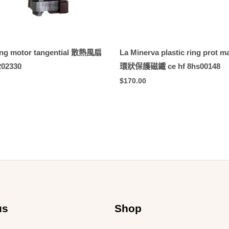
ing motor tangential 散熱風扇
La Minerva plastic ring prot
202330
環狀保護磁鐵 ce hf 8hs00148
$
170.00
us
Shop