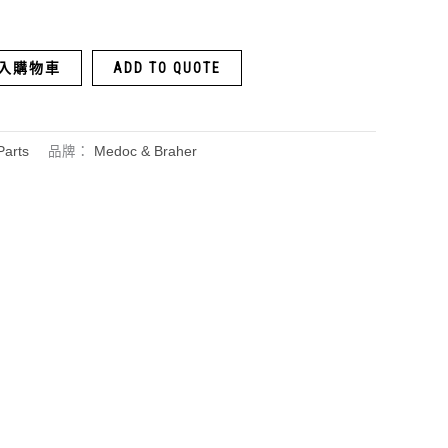
入購物車
ADD TO QUOTE
arts
品牌：
Medoc & Braher