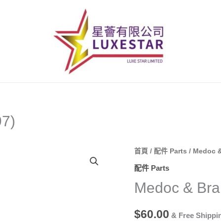
7)
Medoc
首頁
/
配件 Parts
/ Medoc &
&
配件 Parts
Braher
Medoc & Bra
機
腳
$
60.00
& Free Shippi
(32.597)