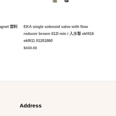
 magnet 塑料
EKA single solenoid valve with flow
reducer brown 012l min i 入水掣 ekf416
ekf611 01201860
$
430.00
Address