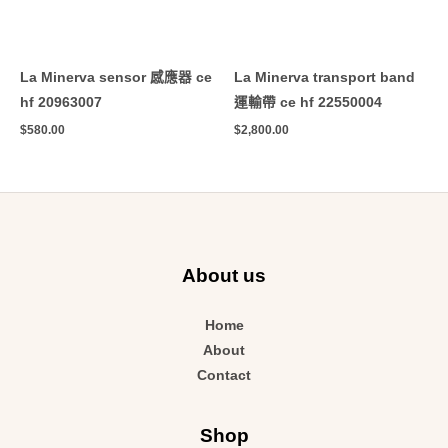
La Minerva sensor 感應器 ce
La Minerva transport band
hf 20963007
運輸帶 ce hf 22550004
$
580.00
$
2,800.00
About us
Home
About
Contact
Shop