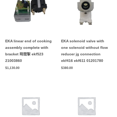
EKA linear end of cooking
EKA solenoid valve with
assembly complete with
one solenoid without flow
bracket 時間掣 ekf523
reducer jg connection
21003860
ekf416 ekf611 01201780
$
1,130.00
$
380.00