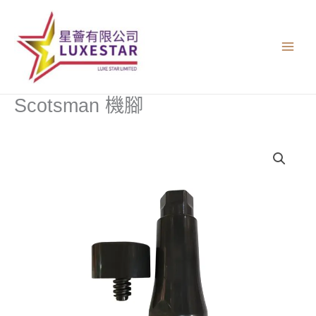
跳
至
主
要
內
容
Scotsman 機腳
Scotsman
機
腳
數
量