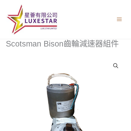
跳
至
主
要
內
容
Scotsman Bison齒輪減速器組件
Scotsman
Bison
齒
輪
減
速
器
組
件
數