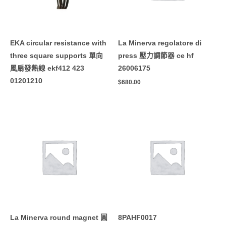
EKA circular resistance with
La Minerva regolatore di
three square supports 單向
press 壓力調節器 ce hf
風扇發熱線 ekf412 423
26006175
01201210
$
680.00
La Minerva round magnet 圓
8PAHF0017