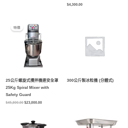
$
4,300.00
原
目
始
前
特價
價
價
格：
格：
$45,800.00。
$23,000.00。
25公斤螺旋式攪拌機連安全罩
300公斤製冰粒機 (分體式)
25Kg Spiral Mixer with
Safety Guard
$
45,800.00
$
23,000.00