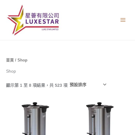
跳
至
主
要
內
容
首頁
/ Shop
Shop
顯示第 1 至 8 項結果，共 523 項