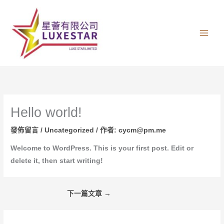
跳
至
主
要
內
容
Hello world!
發佈留言
/
Uncategorized
/ 作者:
cycm@pm.me
Welcome to WordPress. This is your first post. Edit or
delete it, then start writing!
下一篇文章
→