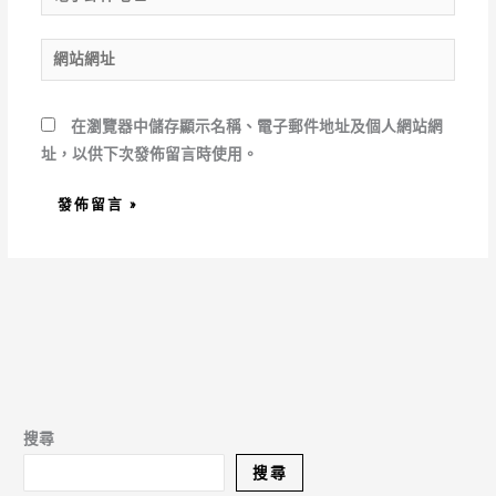
子
郵
網
件
站
地
網
址
在
瀏覽器
中儲存顯示名稱、電子郵件地址及個人網站網
址
*
址，以供下次發佈留言時使用。
搜尋
搜尋