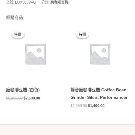
貨號:
LUX500W-G
分類:
磨咖啡豆機
相關商品
原
目
原
目
始
前
始
前
特價
特價
特價
特價
價
價
價
價
格：
格：
格：
格：
$5,200.00。
$2,600.00。
$2,980.00。
$1,400.00。
磨咖啡豆機 (白色)
静音磨咖啡豆機 Coffee Bean
Grinder Silent Performancer
$
5,200.00
$
2,600.00
$
2,980.00
$
1,400.00