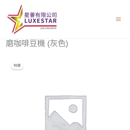
跳
至
主
要
內
容
磨咖啡豆機 (灰色)
磨
原
目
特價
咖
始
前
啡
豆
價
價
機
格：
格：
(灰
色)
$5,200.00。
$2,600.00。
數
量