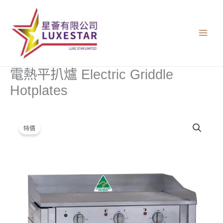
跳
至
主
要
內
容
電熱平扒爐 Electric Griddle
Hotplates
電
原
目
特價
熱
始
前
平
扒
價
價
爐
格：
格：
Electric
Griddle
$8,980.00。
$7,200.00。
Hotplates
數