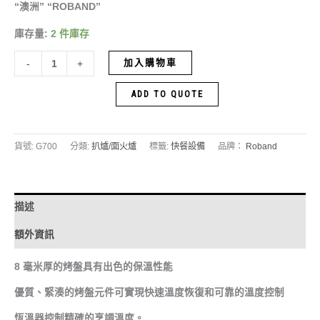
“澳洲” “ROBAND”
庫存量:
2 件庫存
加入購物車
-
+
ADD TO QUOTE
貨號:
G700
分類:
扒爐/面火爐
標籤:
快餐設備
品牌：
Roband
描述
額外資訊
8 毫米厚的烤盤具有出色的保溫性能
優質、緊湊的烤盤元件可實現快速溫度恢復和可靠的溫度控制
恆溫器控制精確的烹調溫度。