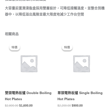
大容量前置潤滑脂盒採用雙層設計，可降低接觸溫度，並整合到機
器中，以降低溢出風險並最大限度地減少工作台空間
相關商品
原
目
原
目
始
前
始
前
特價
特價
特價
特價
價
價
價
價
格：
格：
格：
格：
$2,800.00。
$1,600.00。
$2,200.00。
$900.00。
雙頭電熱板爐 Double Boiling
單頭電熱板爐 Single Boiling
Hot Plates
Hot Plates
$
2,800.00
$
1,600.00
$
2,200.00
$
900.00