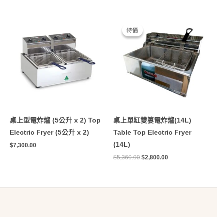
原
目
始
前
特價
特價
價
價
格：
格：
$5,360.00。
$2,800.00。
桌上型電炸爐 (5公升 x 2) Top
桌上單缸雙簍電炸爐(14L)
Electric Fryer (5公升 x 2)
Table Top Electric Fryer
(14L)
$
7,300.00
$
5,360.00
$
2,800.00