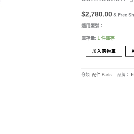
手
$
2,780.00
柄
& Free Sh
配
適用型號：
件
庫存量:
1 件庫存
手
柄
加入購物車
00018640
數
量
分類:
配件 Parts
品牌：
E