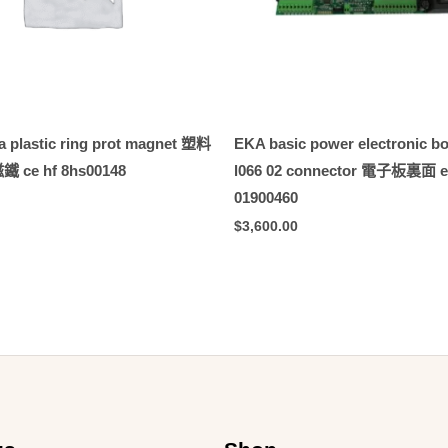
a plastic ring prot magnet 塑料
EKA basic power electronic bo
ce hf 8hs00148
l066 02 connector 電子板裏面 e
01900460
$
3,600.00