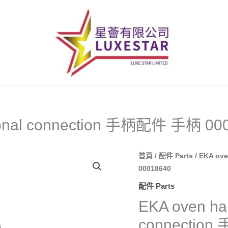
tagonal connection 手柄配件 手柄 00
EKA
首頁
/
配件 Parts
/ EKA ov
00018640
oven
handle
配件 Parts
left
EKA oven han
octagonal
connectio
connection