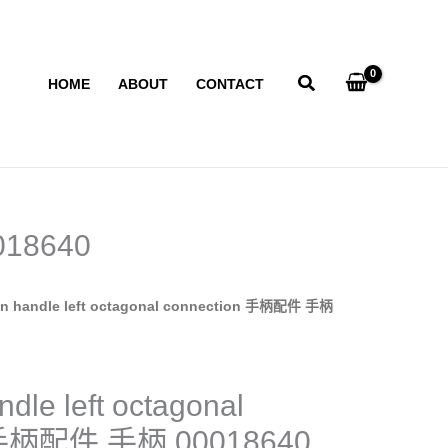
HOME
ABOUT
CONTACT
018640
en handle left octagonal connection 手柄配件 手柄
dle left octagonal
n 手柄配件 手柄 00018640