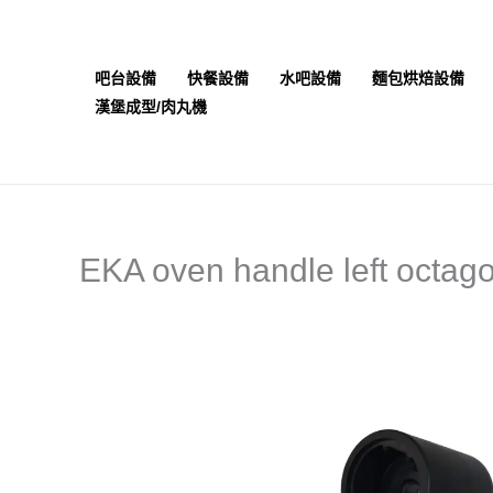
跳
至
主
吧台設備
快餐設備
水吧設備
麵包烘焙設備
要
漢堡成型/肉丸機
內
容
EKA oven handle left oc