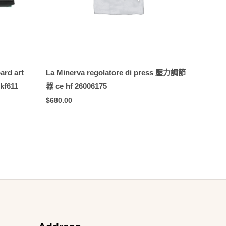
ard art
La Minerva regolatore di press 壓力調節
kf611
器 ce hf 26006175
$
680.00